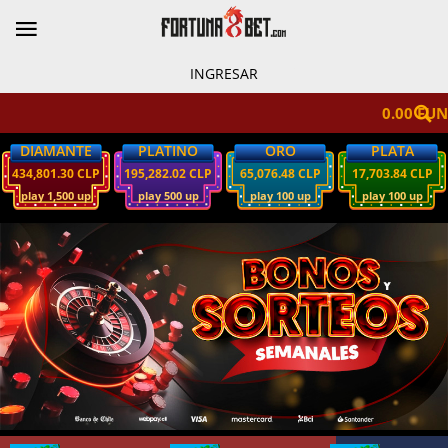
INGRESAR
0.00 FUN
DIAMANTE
PLATINO
ORO
PLATA
434,801.30 CLP
195,282.02 CLP
65,076.48 CLP
17,703.84 CLP
play 1,500 up
play 500 up
play 100 up
play 100 up